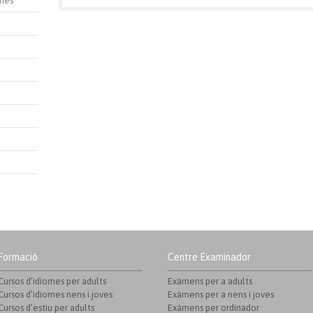
inès
Formació
Centre Examinador
Cursos d’idiomes per adults
Exàmens per a adults
Cursos d’idiomes nens i joves
Exàmens per a nens i joves
Cursos d’estiu per adults
Exàmens per ordinador