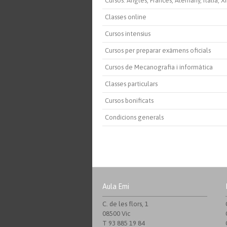
Cursos: Anglès, Francès, Alemany, Italià, X
Classes online
Cursos intensius
Cursos per preparar exàmens oficials
Cursos de Mecanografia i informàtica
Classes particulars
Cursos bonificats
Condicions generals
Aula Emi
C. de les flors, 1
08500 Vic
T 93 885 19 84