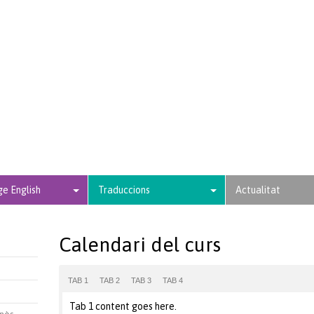
e English
Traduccions
Actualitat
Calendari del curs
TAB 1
TAB 2
TAB 3
TAB 4
Tab 1 content goes here.